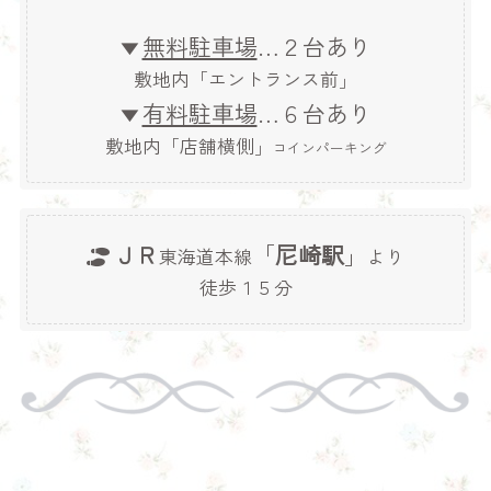
…２台あり
無料駐車場
▼
敷地内「エントランス前」
…６台あり
有料駐車場
▼
敷地内「店舗横側」
コインパーキング
「
」
ＪＲ
尼崎駅
東海道本線
より
徒歩１５分