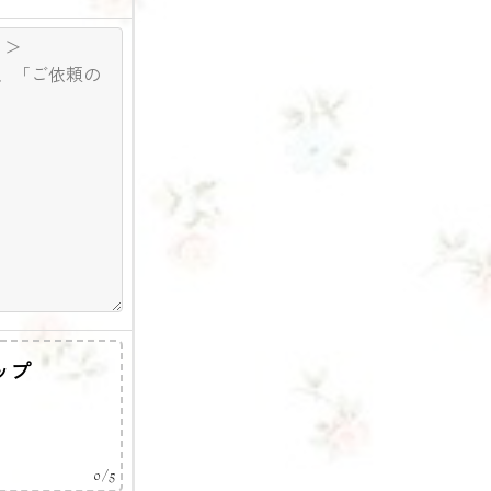
ップ
0
/ 5