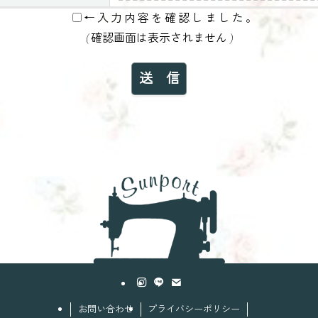
← 入 力 内 容 を 確 認 し ま し た 。
( 確認画面は表示されません )
お問い合わせ
プライバシーポリシー