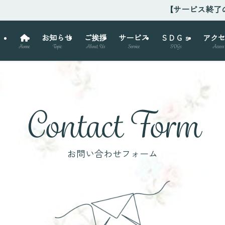
【サービス終了のお知ら
お知らせ
ご挨拶
サービス
ＳＤＧｓ
アク
Topic
About Us
Service
SDGs
Access
Home
Contact Form
お問い合わせフォーム