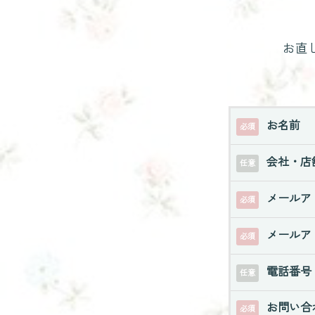
お直
お名前
必須
会社・店
任意
メールア
必須
メールア
必須
電話番号
任意
お問い合
必須