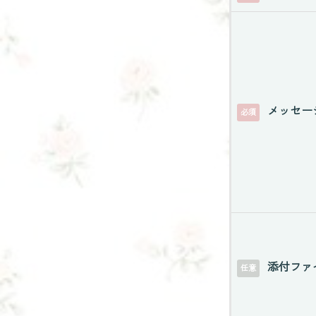
メッセー
必須
添付ファ
任意